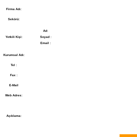
Firma Adı:
Sekörü:
Ad:
Yetkili Kişi:
Soyad :
Email :
Kurumsal Adı:
Tel :
Fax :
E-Mail
Web Adres:
Açıklama: