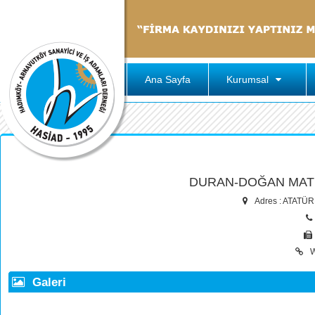
Ana Sayfa
Kurumsal
DURAN-DOĞAN MATBA
Adres : ATATÜ
W
Galeri