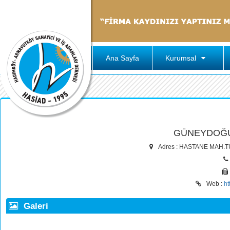
Ana Sayfa
Kurumsal
GÜNEYDOĞU 
Adres : HASTANE MAH.
Web :
ht
Galeri