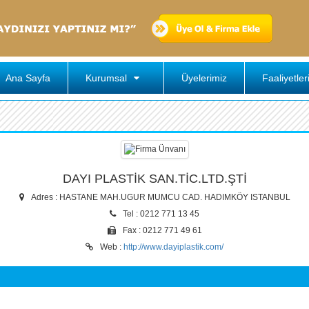
Ana Sayfa
Kurumsal
Üyelerimiz
Faaliyetler
DAYI PLASTİK SAN.TİC.LTD.ŞTİ
Adres : HASTANE MAH.UGUR MUMCU CAD. HADIMKÖY ISTANBUL
Tel : 0212 771 13 45
Fax : 0212 771 49 61
Web :
http://www.dayiplastik.com/