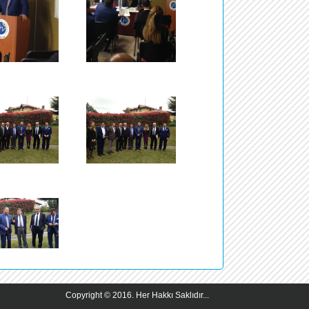
Başvurul
değerlendiri
Saygılarımı
Haktan Akı
Genel Sekr
Copyright © 2016. Her Hakkı Saklıdır...