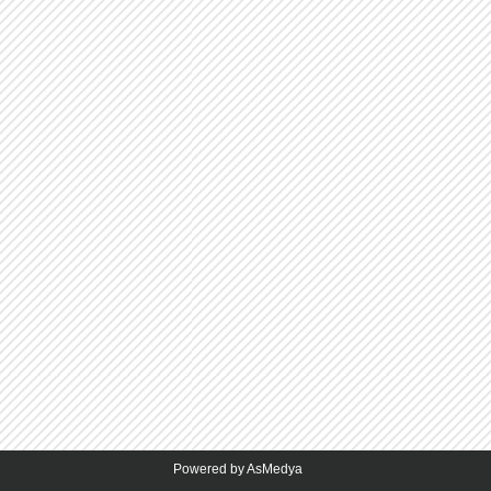
Göreve gelir gelmez Yeni Yönetim
ar İstanbul Valiliği tarafından
Kurulumuzu tanitmak, sorunlarimizi
lecektir
anlatmak ve bu dönem ki projelerimiz
zla,
hakkinda bilgiler vermek amaciyla
sirasiyla idari olarak bagli oldugumuz,
n
Arnavutköy Kaymakami Sn Fikret
eter
Dayioglu’nu, Arnavutköy Belediye
Baskani A.Hasim Baltaci
makamlarinda ziyaret ettik.
Powered by AsMedya