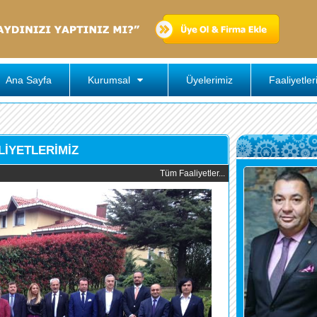
Ana Sayfa
Kurumsal
Üyelerimiz
Faaliyetler
LİYETLERİMİZ
Tüm Faaliyetler...
Maske Dağı