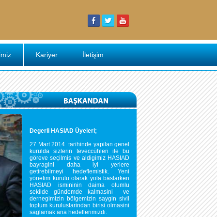
imiz
Kariyer
İletişim
Degerli HASIAD Üyeleri;
27 Mart 2014 tarihinde yapilan genel
kurulda sizlerin teveccühleri ile bu
göreve seçilmis ve aldigimiz HASIAD
bayragini daha iyi yerlere
getirebilmeyi hedeflemistik. Yeni
yönetim kurulu olarak yola baslarken
HASIAD ismininin daima olumlu
sekilde gündemde kalmasini ve
dernegimizin bölgemizin saygin sivil
tımı Hakkında Bilgilendirme
toplum kuruluslarindan birisi olmasini
saglamak ana hedeflerimizdi.