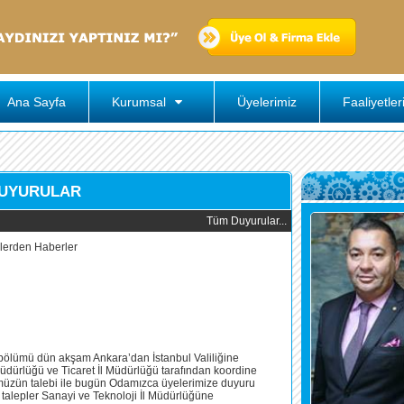
Ana Sayfa
Kurumsal
Üyelerimiz
Faaliyetler
UYURULAR
Tüm Duyurular...
r bölümü dün akşam Ankara’dan İstanbul Valiliğine
 Müdürlüğü ve Ticaret İl Müdürlüğü tarafından koordine
ümüzün talebi ile bugün Odamızca üyelerimize duyuru
 talepler Sanayi ve Teknoloji İl Müdürlüğüne
Maske Dağı