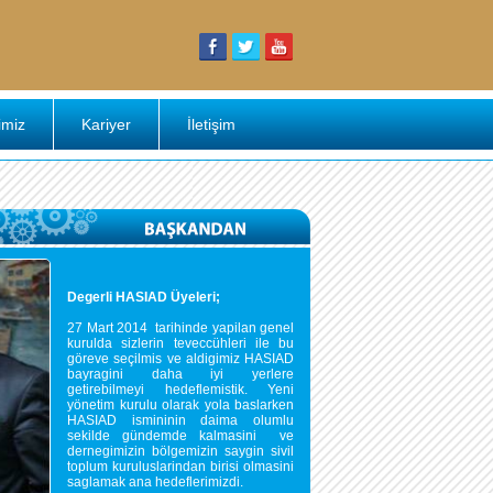
imiz
Kariyer
İletişim
Degerli HASIAD Üyeleri;
27 Mart 2014 tarihinde yapilan genel
kurulda sizlerin teveccühleri ile bu
göreve seçilmis ve aldigimiz HASIAD
bayragini daha iyi yerlere
getirebilmeyi hedeflemistik. Yeni
yönetim kurulu olarak yola baslarken
HASIAD ismininin daima olumlu
sekilde gündemde kalmasini ve
dernegimizin bölgemizin saygin sivil
toplum kuruluslarindan birisi olmasini
saglamak ana hedeflerimizdi.
tımı Hakkında Bilgilendirme