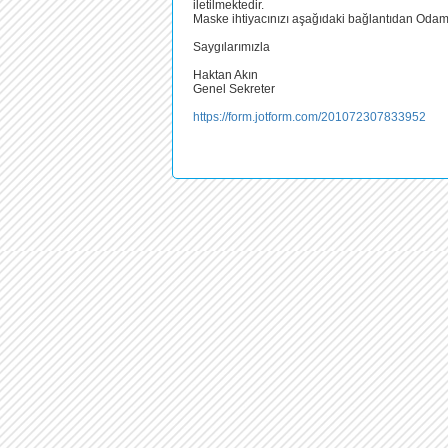
iletilmektedir.
Maske ihtiyacınızı aşağıdaki bağlantıdan Odamıza
Saygılarımızla
Haktan Akın
Genel Sekreter
https://form.jotform.com/20107
2307833952