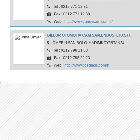
Tel : 0212 771 12 81
Fax : 0212 771 12 80
Web :
http://www.guneycam.com.tr/
BİLLUR OTOMOTİV CAM SAN.ENDÜS. LTD.ŞTİ.
ÖMERLI SAN.BÖLG. HADIMKÖY/ISTANBUL
Tel : 0212 798 21 60
Fax : 0212 798 22 23
Web :
http://www.bceglass.com/tr