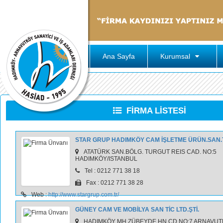
Ana Sayfa
Kurumsal
FİRMA LİSTESİ
STAR GRUP HADIMKÖY CAM İŞLETME ÜRÜN.SAN.T
ATATÜRK SAN.BÖLG. TURGUT REIS CAD. NO:5
HADIMKÖY/ISTANBUL
Tel : 0212 771 38 18
Fax : 0212 771 38 28
Web :
http://www.stargrup.com.tr/
GÜNEY CAM VE MOBİLYA SAN TİC LTD.ŞTİ.
HADIMKÖY MH.ZÜBEYDE HN.CD.NO:7 ARNAVU