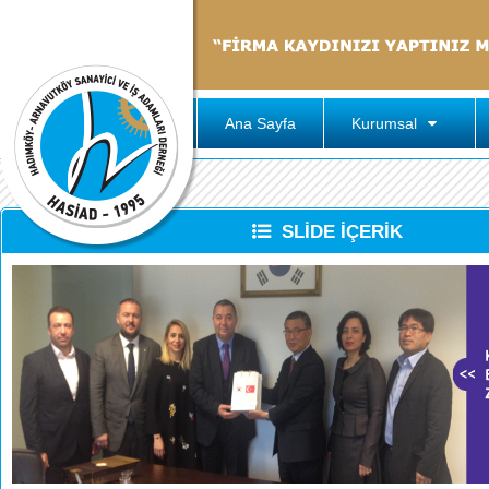
Ana Sayfa
Kurumsal
SLİDE İÇERİK