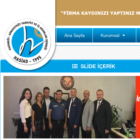
Ana Sayfa
Kurumsal
SLİDE İÇERİK