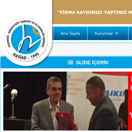
Ana Sayfa
Kurumsal
SLİDE İÇERİK