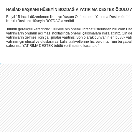
HASİAD BAŞKANI HÜSEYİN BOZDAĞ A YATIRIMA DESTEK ÖDÜLÜ A
Bu yıl 15 incisi düzenlenen Kent ve Yaşam Ödülleri nde Yatırıma Destek ödü
Kurulu Başkanı Hüseyin BOZDAĞ a verildi.
Jürinin gerekçeli kararında: 'Türkiye nin önemli ihracat üslerinden biri olan H
yatırımların önünün açılması noktasında önemli çalışmalara imza attınız. Çin d
yatırımların gelmesi için çalışmalar yaptınız. Son olarak dünyanın en büyük yatı
yatırımı için ulusal ve uluslararası kulis faaliyetlerine hız verdiniz. Tüm bu çabal
sahsınıza YATIRIMA DESTEK ödülü verilmesine karar aldı'